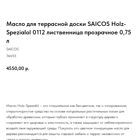
Масло для террасной доски SAICOS Holz-
Spezialol 0112 лиственница прозрачное 0,75
л
SAICOS
74693
4550,00
р.
ЗАКАЗАТЬ
Масло Holz-Spezialöl – это специальное как бесцветное, так и тонированное,
открытопористое средство на основе натуральных растительных масел для
обработки древесины, которые глубоко проникают в структуру дерева и
сохраняют его здоровье и эластичность, а также защищают от неблагоприятного
воздействия окружающей среды. Покупать это цветное тонирующее масло для
дерева рекомендуется для защиты садовой мебели и террас независимо от
цвета и породы древесины.