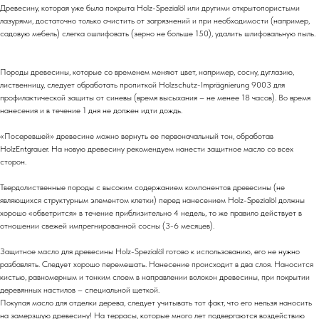
Древесину, которая уже была покрыта Holz-Spezialöl или другими открытопористыми
лазурями, достаточно только очистить от загрязнений и при необходимости (например,
садовую мебель) слегка ошлифовать (зерно не больше 150), удалить шлифовальную пыль.
Породы древесины, которые со временем меняют цвет, например, сосну, дуглазию,
лиственницу, следует обработать пропиткой Holzschutz-Imprägnierung 9003 для
профилактической защиты от синевы (время высыхания – не менее 18 часов). Во время
нанесения и в течение 1 дня не должен идти дождь.
«Посеревшей» древесине можно вернуть ее первоначальный тон, обработав
HolzEntgrauer. На новую древесину рекомендуем нанести защитное масло со всех
сторон.
Твердолиственные породы с высоким содержанием компонентов древесины (не
являющихся структурным элементом клетки) перед нанесением Holz-Spezialöl должны
хорошо «обветрится» в течение приблизительно 4 недель, то же правило действует в
отношении свежей импрегнированной сосны (3-6 месяцев).
Защитное масло для древесины Holz-Spezialöl готово к использованию, его не нужно
разбавлять. Следует хорошо перемешать. Нанесение происходит в два слоя. Наносится
кистью, равномерным и тонким слоем в направлении волокон древесины, при покрытии
деревянных настилов – специальной щеткой.
Покупая масло для отделки дерева, следует учитывать тот факт, что его нельзя наносить
на замерзшую древесину! На террасы, которые много лет подвергаются воздействию