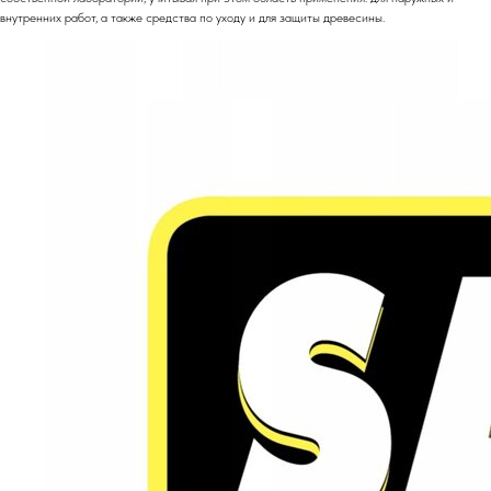
внутренних работ, а также средства по уходу и для защиты древесины.