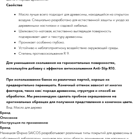
Свойства
Масло лучше всего подходит для древесины, находящейся на открытом
воздухе. Специально разработано для естественной защиты и ухода за
деревянными настилами и садовой мебелью.
Шелковисто-матовая, естественно выглядящая поверхность
подчеркивает цвет и текстуру древесины.
Проникает особенно глубоко.
Устойчиво к неблагоприятному воздействию окружающей среды.
Степень противоскольжения R 9.
Для уменьшения скольжения на горизонтальных поверхностях,
используйте добавку с эффектом антискольжения Anti-Slip R10.
При использовании банок из различных партий, хорошо их
предварительно перемешать. Конечный оттенок зависит от многих
факторов, таких как: порода древесины, структура и способ ее
обработки. Мы рекомендуем сделать пробное окрашивание на
оригинальных образцах для получения представления о конечном цвете.
Вид: Масло для дерева
Бренд
Описание
Инструкция по применению
Бренд
Немецкая Фирма SAICOS разрабатывает различные типы покрытий для древесины в
собственной лаборатории, учитывая при этом область применения: для наружных и