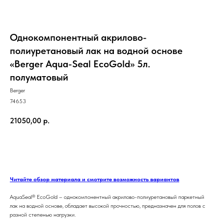
Однокомпонентный акрилово-
полиуретановый лак на водной основе
«Berger Aqua-Seal EcoGold» 5л.
полуматовый
Berger
74653
21050,00
р.
ЗАКАЗАТЬ
Читайте обзор материала и смотрите возможность вариантов
AquaSeal® EcoGold – однокомпонентный акрилово-полиуретановый паркетный
лак на водной основе, обладает высокой прочностью, предназначен для полов с
разной степенью нагрузки.