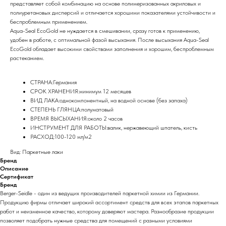
представляет собой комбинацию на основе полимеризованных акриловых и
полиуретановых дисперсий и отличается хорошими показателями устойчивости и
беспроблемным применением.
Aqua-Seal EcoGold не нуждается в смешивании, сразу готов к применению,
удобен в работе, с оптимальной фазой высыхания. После высыхания Aqua-Seal
EcoGold обладает высокими свойствами заполнения и хорошим, беспроблемным
растеканием.
СТРАНА:Германия
СРОК ХРАНЕНИЯ:минимум 12 месяцев
ВИД ЛАКА:однокомпонентный, на водной основе (без запаха)
СТЕПЕНЬ ГЛЯНЦА:полуматовый
ВРЕМЯ ВЫСЫХАНИЯ:около 2 часов
ИНСТРУМЕНТ ДЛЯ РАБОТЫ:валик, нержавеющий шпатель, кисть
РАСХОД:100-120 мл/м2
Вид: Паркетные лаки
Бренд
Описание
Сертификат
Бренд
Berger-Seidle - один из ведущих производителей паркетной химии из Германии.
Продукцию фирмы отличает широкий ассортимент средств для всех этапов паркетных
работ и неизменное качество, которому доверяют мастера. Разнообразие продукции
позволяет подобрать нужные средства для помещений с разными условиями