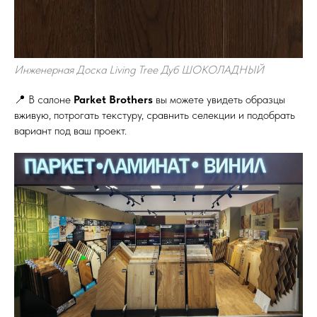
Инженерная Доска Living Tree Дуб ШОКОЛАДНЫЙ
📍 В салоне
Parket Brothers
вы можете увидеть образцы
вживую, потрогать текстуру, сравнить селекции и подобрать
вариант под ваш проект.