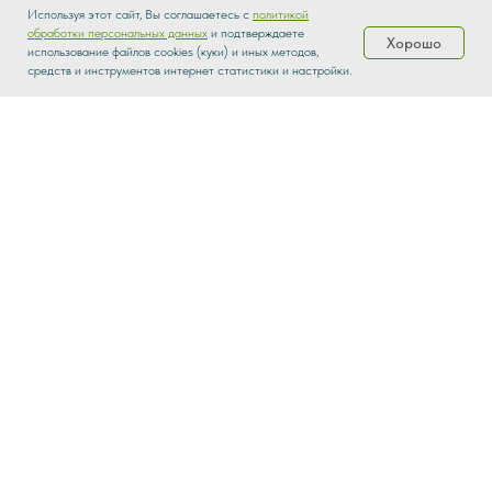
Используя этот сайт, Вы соглашаетесь с
политикой
обработки персональных данных
и подтверждаете
Хорошо
использование файлов cookies (куки) и иных методов,
Каталог
Распродажа
Доставка
О нас
средств и инструментов интернет статистики и настройки.
parketbrothers@yandex.ru
На главную
Каталог
О нас
Контакты
8-926-207-51-59
8 (800) 550-85-78