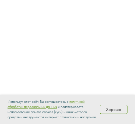
Используя этот сайт, Вы соглашаетесь с
политикой
обработки персональных данных
и подтверждаете
Хорошо
использование файлов cookies (куки) и иных методов,
Каталог
Распродажа
Доставка
О нас
средств и инструментов интернет статистики и настройки.