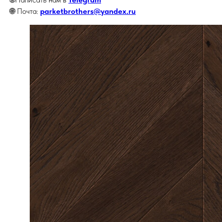
🌐 Почта:
parketbrothers@yandex.ru