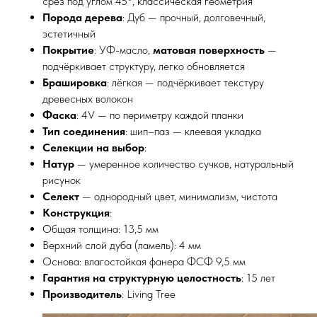
срез под углом 45°, классическая геометрия
Порода дерева
: Дуб — прочный, долговечный,
эстетичный
Покрытие
: УФ-масло,
матовая поверхность
—
подчёркивает структуру, легко обновляется
Брашировка
: лёгкая — подчёркивает текстуру
древесных волокон
Фаска
: 4V — по периметру каждой планки
Тип соединения
: шип–паз — клеевая укладка
Селекции на выбор
:
Натур
— умеренное количество сучков, натуральный
рисунок
Селект
— однородный цвет, минимализм, чистота
Конструкция
:
Общая толщина: 13,5 мм
Верхний слой дуба (ламель): 4 мм
Основа: влагостойкая фанера ФСФ 9,5 мм
Гарантия на структурную целостность
: 15 лет
Производитель
: Living Tree