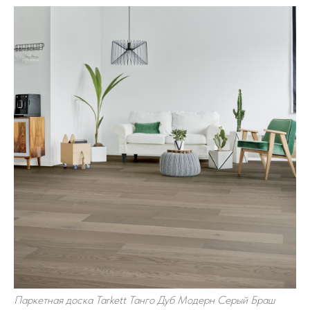
Паркетная доска Tarkett Танго Дуб Модерн Серый Браш