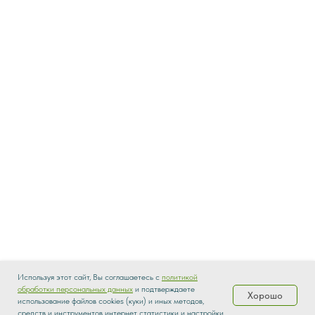
Используя этот сайт, Вы соглашаетесь с
политикой
обработки персональных данных
и подтверждаете
Хорошо
использование файлов cookies (куки) и иных методов,
Каталог
Распродажа
Доставка
О нас
средств и инструментов интернет статистики и настройки.