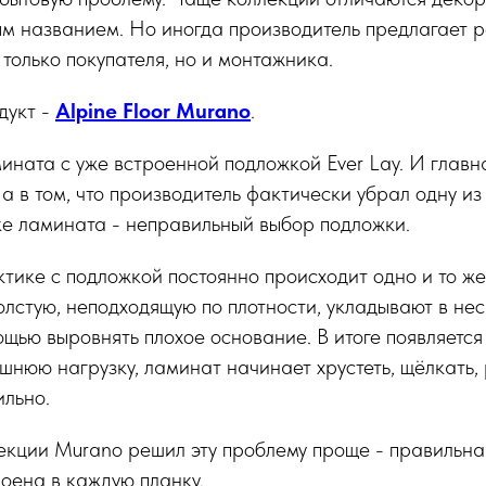
м названием. Но иногда производитель предлагает р
 только покупателя, но и монтажника.
дукт -
Alpine Floor Murano
.
ината с уже встроенной подложкой Ever Lay. И главн
 а в том, что производитель фактически убрал одну и
ке ламината - неправильный выбор подложки.
ктике с подложкой постоянно происходит одно и то же
олстую, неподходящую по плотности, укладывают в нес
ощью выровнять плохое основание. В итоге появляется
шнюю нагрузку, ламинат начинает хрустеть, щёлкать,
ильно.
ллекции Murano решил эту проблему проще - правильна
оена в каждую планку.