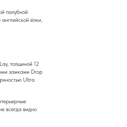
ой палубной
 английской ёлки,
Lay, толщиной 12
ными замками Drop
рхностью Ultra
интерьерные
 не всегда видно