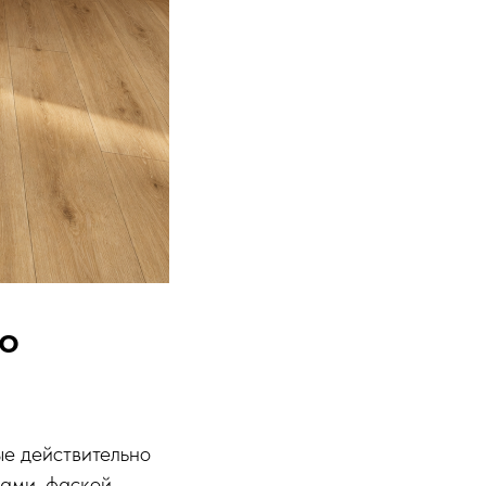
со
ые действительно
ами, фаской,