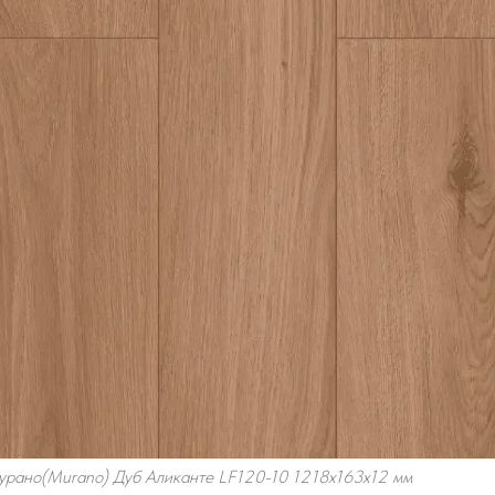
Мурано(Murano) Дуб Аликанте LF120-10 1218х163х12 мм