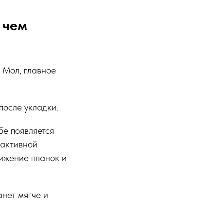
 чем
 Мол, главное
после укладки.
бе появляется
 активной
вижение планок и
анет мягче и