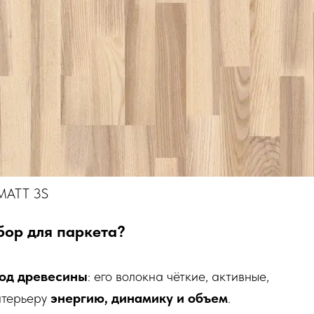
MATT 3S
бор для паркета?
од древесины
: его волокна чёткие, активные,
интерьеру
энергию, динамику и объем
.