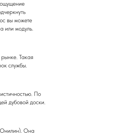
т ощущение
одчеркнуть
юс вы можете
а или модуль.
 рынке. Такая
ок службы.
истичностью. По
щей дубовой доски.
(Юнилин). Она