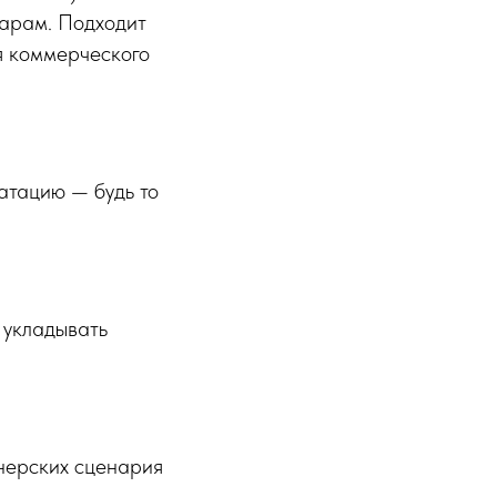
дарам. Подходит
я коммерческого
атацию — будь то
 укладывать
нерских сценария