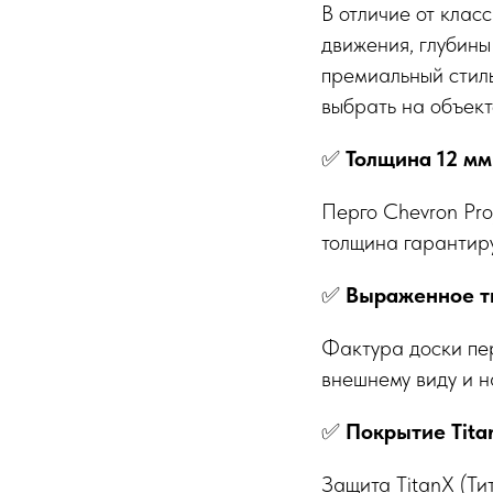
В отличие от клас
движения, глубины
премиальный стиль
выбрать на объект
✅
Толщина 12 мм
Перго Chevron Pr
толщина гарантиру
✅
Выраженное ти
Фактура доски пе
внешнему виду и н
✅
Покрытие Tita
Защита TitanX (Ти