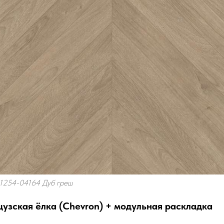
L1254-04164 Дуб греш
зская ёлка (Chevron) + модульная раскладка