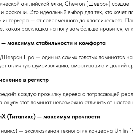
сической английской ёлки, Chevron (Шеврон) создае
 и роскоши. Это идеальный выбор для тех, кто хочет п
 интерьера — от современного до классического. Пл
е, какая раскладка на полу вам больше нравится, ёлк
 — максимум стабильности и комфорта
o/Шеврон Про — один из самых толстых ламинатов на
ет отличную шумоизоляцию, амортизацию и долгий ср
снение в регистр
редаёт каждую прожилку дерева с потрясающей реал
а ощупь этот ламинат невозможно отличить от настоя
nX (Титаникс) — максимум прочности
тнаикс) — эксклюзивная технология концерна Unilin 