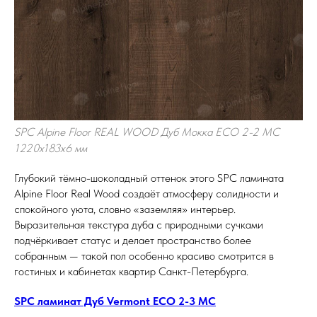
SPC Alpine Floor REAL WOOD Дуб Мокка ECO 2-2 MC
1220х183х6 мм
Глубокий тёмно-шоколадный оттенок этого SPC ламината
Alpine Floor Real Wood создаёт атмосферу солидности и
спокойного уюта, словно «заземляя» интерьер.
Выразительная текстура дуба с природными сучками
подчёркивает статус и делает пространство более
собранным — такой пол особенно красиво смотрится в
гостиных и кабинетах квартир Санкт-Петербурга.
SPC ламинат Дуб Vermont ECO 2-3 MC