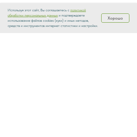
Используя этот сайт, Вы соглашаетесь с
политикой
обработки персональных данных
и подтверждаете
Хорошо
использование файлов cookies (куки) и иных методов,
Каталог
Распродажа
Доставка
О нас
средств и инструментов интернет статистики и настройки.
parketbrothers@yandex.ru
На главную
Каталог
О нас
Контакты
8-926-207-51-59
8 (800) 550-85-78