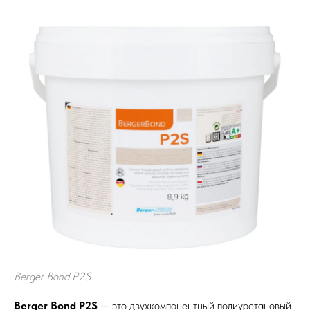
Berger Bond P2S
Berger Bond P2S
— это двухкомпонентный полиуретановый