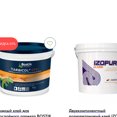
ИДКА-30%
идный клей для
Двухкомпонентный
ослойного паркета BOSTIK
полиуретановый клей IZ