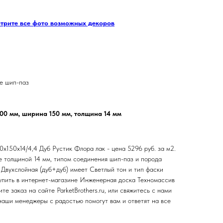
отрите все фото возможных декоров
е шип-паз
500 мм, ширина 150 мм, толщина 14 мм
х150х14/4,4 Дуб Рустик Флора лак - цена 5296 руб. за м2.
 толщиной 14 мм, типом соединения шип-паз и порода
 Двухслойная (дуб+дуб) имеет Светлый тон и тип фаски
упить в интернет-магазине Инженерная доска Техномассив
те заказ на сайте ParketBrothers.ru, или свяжитесь с нами
аши менеджеры с радостью помогут вам и ответят на все