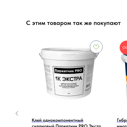
С этим товаром так же покупают
СК
Клей однокомпонентный
Гибр
а без
силановый Паркетчик PRO Экстра
мног