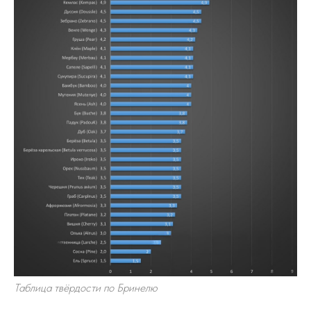
Таблица твёрдости по Бринелю