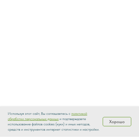
Используя этот сайт, Вы соглашаетесь с
политикой
обработки персональных данных
и подтверждаете
Хорошо
использование файлов cookies (куки) и иных методов,
Каталог
Распродажа
Доставка
О нас
средств и инструментов интернет статистики и настройки.