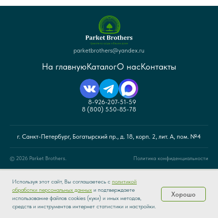
parketbrothers@yandex.ru
На главную
Каталог
О нас
Контакты
8-926-207-51-59
8 (800) 550-85-78
г. Санкт-Петербург, Богатырский пр., д. 18, корп. 2, лит. А, пом. №4
© 2026 Parket Brothers.
Политика конфиденциальности
Используя этот сайт, Вы соглашаетесь с
политикой
© Санкт-Петербург 2026 г. Интернет-магазин напольных покрытий «Parket
обработки персональных данных
и подтверждаете
Brothers». Сайт не является публичной офертой. Все права защищены.
Хорошо
использование файлов cookies (куки) и иных методов,
Каталог
Распродажа
Доставка
О нас
средств и инструментов интернет статистики и настройки.