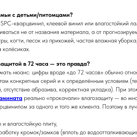
емьи с детьми/питомцами?
SPC-кварцвинил, клеевой винил или влагостойкий л
иваться не от названия материала, а от прогнозируе
гры, когти, песок из прихожей, частая влажная уборка
 колёсиках.
защитой в 72 часа — это правда?
мать нюанс: цифры вроде «до 72 часов» обычно относ
ам конкретных серий и к определённым условиям (те
, отсутствие абразива, корректная укладка). При эт
ламината
реально «прокачали» влагозащиту — во мног
рцвинилом за одного и того же клиента. Поэтому в лу
 и влагостойкую плиту,
работку кромок/замков (вплоть до водоотталкивающих