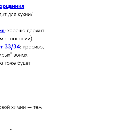
арцвинил
ит для кухни/
ил
: хорошо держит
м основании).
т 33/34
: красиво,
крых” зонах.
на тоже будет
овой химии — тем