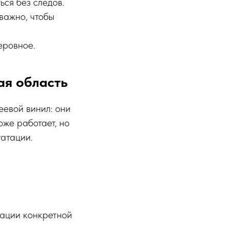
ься без следов.
важно, чтобы
еровное.
ая область
еевой винил: они
оже работает, но
уатации.
дации конкретной