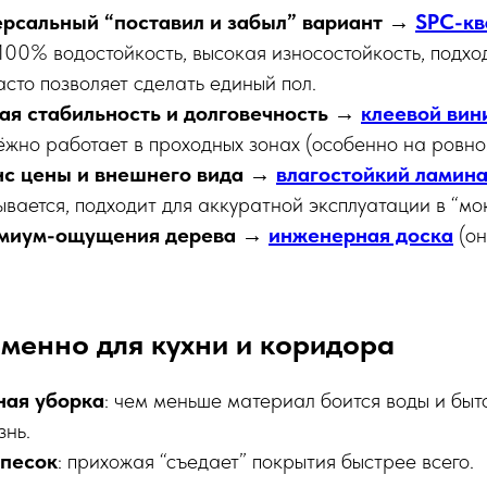
рсальный “поставил и забыл” вариант
→
SPC-кв
 100% водостойкость, высокая износостойкость, подход
сто позволяет сделать единый пол.
я стабильность и долговечность
→
клеевой вин
дёжно работает в проходных зонах (особенно на ровно
с цены и внешнего вида
→
влагостойкий ламина
вается, подходит для аккуратной эксплуатации в “мо
емиум-ощущения дерева
→
инженерная доска
(о
менно для кухни и коридора
ная уборка
: чем меньше материал боится воды и быт
знь.
 песок
: прихожая “съедает” покрытия быстрее всего.