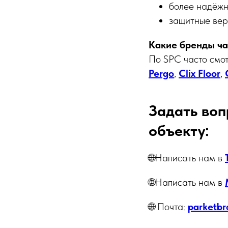
более надёжн
защитные вер
Какие бренды ч
По SPC часто смо
Pergo
,
Clix Floor
,
Задать воп
объекту:
🌐Написать нам в
🌐Написать нам в
🌐 Почта:
parketbr