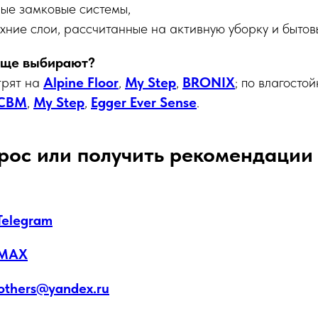
ые замковые системы,
хние слои, рассчитанные на активную уборку и бытов
аще выбирают?
трят на
Alpine Floor
,
My Step
,
BRONIX
; по влагосто
CBM
,
My Step
,
Egger Ever Sense
.
рос или получить рекомендации
Telegram
MAX
others@yandex.ru