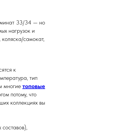
аминат 33/34 — но
мых нагрузок и
, коляска/самокат,
ятся к
мпература, тип
ом многие
топовые
ом потому, что
чших коллекциях вы
 составов),