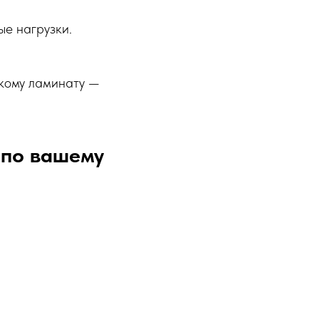
ые нагрузки.
йкому ламинату —
 по вашему