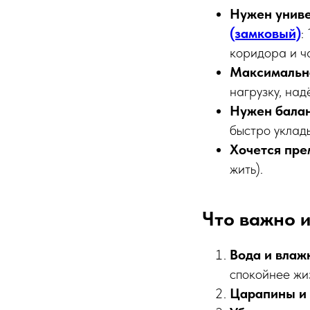
Нужен униве
(замковый)
:
коридора и ча
Максимальна
нагрузку, на
Нужен балан
быстро уклады
Хочется пр
жить).
Что важно и
Вода и влаж
спокойнее жи
Царапины и