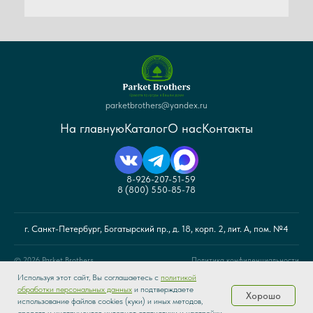
parketbrothers@yandex.ru
На главную
Каталог
О нас
Контакты
8-926-207-51-59
8 (800) 550-85-78
г. Санкт-Петербург, Богатырский пр., д. 18, корп. 2, лит. А, пом. №4
© 2026 Parket Brothers.
Политика конфиденциальности
Используя этот сайт, Вы соглашаетесь с
политикой
обработки персональных данных
и подтверждаете
Хорошо
© Санкт-Петербург 2026 г. Интернет-магазин напольных покрытий «Parket
использование файлов cookies (куки) и иных методов,
Brothers». Сайт не является публичной офертой. Все права защищены.