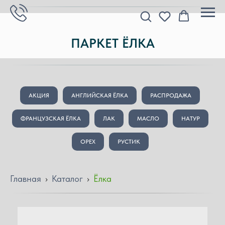
ПАРКЕТ ЁЛКА
АКЦИЯ
АНГЛИЙСКАЯ ЁЛКА
РАСПРОДАЖА
ФРАНЦУЗСКАЯ ЁЛКА
ЛАК
МАСЛО
НАТУР
ОРЕХ
РУСТИК
Главная
›
Каталог
›
Ёлка